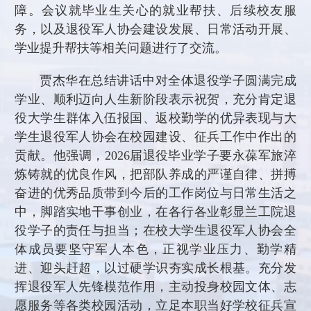
障。会议就毕业生关心的就业帮扶、后续校友服
务，以及退役军人协会建设发展、日常活动开展、
学业提升帮扶等相关问题进行了交流。
贾杰华在总结讲话中对全体退役学子圆满完成
学业、顺利迈向人生新阶段表示祝贺，充分肯定退
役大学生群体入伍报国、返校勤学的优异表现与大
学生退役军人协会在校园建设、征兵工作中作出的
贡献。他强调，2026届退役毕业学子要永葆军旅淬
炼铸就的优良作风，把部队养成的严谨自律、拼搏
奋进的优秀品质带到今后的工作岗位与日常生活之
中，脚踏实地干事创业，在各行各业彰显兰工院退
役学子的责任与担当；在校大学生退役军人协会全
体成员要坚守军人本色，正视学业压力、勤学精
进、迎头赶超，以过硬学识夯实成长根基。充分发
挥退役军人先锋模范作用，主动投身校园文体、志
愿服务等各类校园活动，立足本职当好学校征兵宣