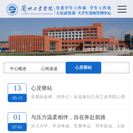
首页
>
心理健康教育
>
心灵驿站
心灵驿站
中心概述
心闻速递
13
心灵驿站
亲爱的老师、同学们：欢迎来到兰州工业学院心理
05-13
健康教育指导中心「心灵驿站」。这里是你在忙碌
学业与生活里，可以暂时停靠、舒缓情绪的小小港
01
与压力温柔相伴，自在奔赴前路
湾。我们深知，成长路上难免会有焦虑、迷茫、疲
步入大学，学业考核、竞赛考证、升学就业、人际
07-01
惫的时刻——可能是考试前的辗转难眠，可能是人