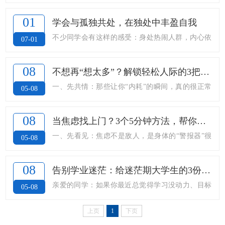
琐事接踵而至，压力几乎成了日常常态。很多同学
际中的小心翼翼，也可能是对未来的不知所措。这
一感受到压力就心生抗拒，拼命逃避，可越是抵
01
学会与孤独共处，在独处中丰盈自我
些情绪从来都不是“矫情”，而是我们真实的内心回
触，越容易被紧绷、烦躁、失眠、疲惫裹挟。其实
不少同学会有这样的感受：身处热闹人群，内心依
07-01
响。在这里，你不必独自硬扛。我们会用通俗的语
压力本身并非敌人，适度压力能够鞭策我们前行，
旧空空落落；害怕一个人吃饭、自习、散步，总想
言、实用的方法，陪你一起看见情绪、接纳自己...
真正困扰我们的，是不懂如何和压力和平相处。
时刻有人陪伴；一旦独处，就容易胡思乱想、陷入
08
不想再“想太多”？解锁轻松人际的3把钥
一、正视压力：不必对抗，只需接纳压力是身体发
低落，下意识把“孤独” 等同于“被抛弃、不合群”。
匙
一、先共情：那些让你“内耗”的瞬间，真的很正常
05-08
出的正常信号，代表当下的生活出现了需要我们应
其实孤独不等于孤单，独处也不是缺陷。大学阶段
在日常相处中，你是否也曾有过这样的时刻：朋友
对的挑战。不必因为感到疲惫、焦虑就责怪自己不
是自我探索的关键时期，学会和自己相处，是一门
回消息晚了，脑海里上演“TA是不是生气了 / 我是不
08
当焦虑找上门？3个5分钟方法，帮你快
够坚...
重要的成长必修课。一、放下偏见：孤独并不是一
是说错话了” 的连续剧？在集体活动中，明明很想
速稳住心神
一、先看见：焦虑不是敌人，是身体的“警报器”很
05-08
件坏事我们总下意识逃避独处，觉得只有成群结伴
独处，却因为“怕不合群” 强迫自己融入，结束后却
多时候，我们会因为“感到焦虑” 而更加焦虑
才代表受欢迎。但热闹的社交只能填补表面空...
感到巨大的疲惫？跟人聊天后，反复复盘刚才的语
——“我怎么又控制不住想太多？”“再这样下去我肯
08
告别学业迷茫：给迷茫期大学生的3份心
气、表情，觉得“那句话应该这么说才对”，然后懊
定做不好这件事”。其实，焦虑本身是身体在提醒
灵力量
亲爱的同学：如果你最近总觉得学习没动力、目标
05-08
恼一整晚？亲爱的同学，如果你有，请不要责怪自
你：“这件事很重要，我需要做好准备”，它不是你
不清晰、对未来感到迷茫，甚至怀疑自己、提不起
己敏感。在心理学上，这是因为我们的...
的敌人，而是帮你保持警觉的 “内在警报器”。先试
上页
1
下页
精神，别担心，这不是你不够好，而是成长路上每