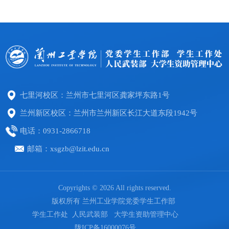
着对自己说一句：“我现在有点焦虑，这很正常，我
个人都会经历的心灵过渡期。学业迷茫，常常不是
愿意和它待一会儿。” 当你不再对抗情绪，它的力
因为我们不努力，而是暂时找不到方向、看不到意
量就会慢慢减弱。二、再行动：3 个 ...
义，或是在压力中慢慢丢失了对自己的信任。迷茫
不可怕，可怕的是我们在迷茫里否定自己、困住自
己。在这里，想送给你三份简单又有力的心灵力
量，帮你慢慢走出迷雾：一、允许自己“暂时看不
七里河校区：兰州市七里河区龚家坪东路1号
清...
兰州新区校区：兰州市兰州新区长江大道东段1942号
电话：0931-2866718
邮箱：xsgzb@lzit.edu.cn
Copyrights © 2026 All rights reserved.
版权所有 兰州工业学院党委学生工作部
学生工作处 人民武装部 大学生资助管理中心
陇ICP备16000076号