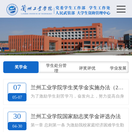
首页
>
学生管理
>
奖学金
学生处分管
奖学金
评奖评优
学业发展
理
07
兰州工业学院学生奖学金实施办法（201
6年10月修订）
为了激励学生刻苦学习，奋发向上，努力提高自身
05-07
的综合素质，体现我校“人格+知识+能力”三位一体
的人才培养模式。根据教育部、甘肃省教育厅有关
30
兰州工业学院国家励志奖学金评选办法
规定，结合我校实际，特制定本条例。第一条 奖学
第一章 总则第一条 为激励我校家庭经济困难学生勤
04-30
金的评定范围凡被我校正式录取的国家计划内普通