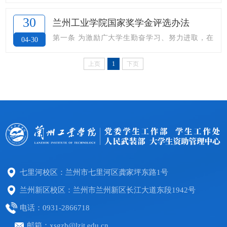
奋学习、努力进取，在德、智、体、美、劳等方面
生，均可参加奖学金评定。第二条 专业奖学金的评
得到全面发展，根据《甘肃省学生资助资金管理办
30
兰州工业学院国家奖学金评选办法
定等级、比例和标准专业奖学金分一、二、三等
法》（甘财教〔2019〕60号）规定和要求，特制定
第一条 为激励广大学生勤奋学习、努力进取，在
04-30
奖。一等奖学金每人每年1200元，按班级参评人数
本办法。第二条 国家励志奖学金的评选工作应遵循
德、智、体、美、劳等方面得到全面发展，根据
的5%评定。二等奖学金每人每年800元，按班级
公平、公正、公开、择优的原则。第二章 奖励对
上页
1
下页
《甘肃省学生资助资金管理办法》（甘财教〔201
参...
象、标准与申请条件第三条 国家励志奖学金用于奖
9〕60号）规定和要求，结合学校实际，制定本办
励高校在校二年级以上（含二年级）全日制本专科
法。第二条 国家奖学金由国家财政部出资设立，用
学生中品学兼优的家庭经济困难学生。第四条 ...
于奖励全日制本专科在校生中二年级以上（含二年
级）特别优秀的学生。第三条 国家奖学金评定人数
根据上级主管部门每年下达的指标确定。第四条 国
家奖学金金额每人每年为10000元。第五条 国家奖
七里河校区：兰州市七里河区龚家坪东路1号
学...
兰州新区校区：兰州市兰州新区长江大道东段1942号
电话：0931-2866718
邮箱：xsgzb@lzit.edu.cn