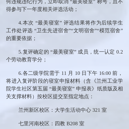
何违规违纪行为，立即取消 “最美寝室” 称号，且不
得参与下一年度相关评选活动；
4.
本次
“最美寝室” 评选结果将作为后续学生
工作处评选 “卫生先进宿舍”“文明宿舍”“模范宿舍”
的重要依据；
5.
复评确定的
“最美寝室” 成员，统一认定 0.2
个劳动教育学分；
6.
各二级学院需于
11 月 10 日下午 16:00 前，
将进入复评阶段的寝室申报材料（含《兰州工业学
院学生社区第五届 “最美寝室” 申报表》纸质版及相
关支撑材料）按校区提交至指定地点：
兰州
新区校区：大学生活动中心
321 室
七里河南校区：四教
B208 室