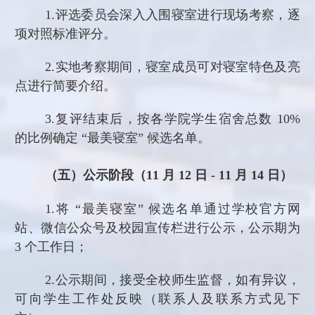
1.
评选委员会深入入围寝室进行现场考察，逐
项对照标准评分
。
2.
实地考察期间，寝室成员可对寝室特色及亮
点进行简要介绍
。
3.
复评结束后，按各学院学生宿舍总数
10%
的比例确定 “最美寝室” 候选名单。
（五）公示阶段（
11 月 12 日 - 11 月 14 日）
1.
将
“最美寝室” 候选名单通过学校官方网
站、微信公众号及校园宣传栏进行公示，公示期为
3 个工作日；
2.
公示期间，接受全校师生监督，如有异议，
可向学生工作处反映（联系人及联系方式见下