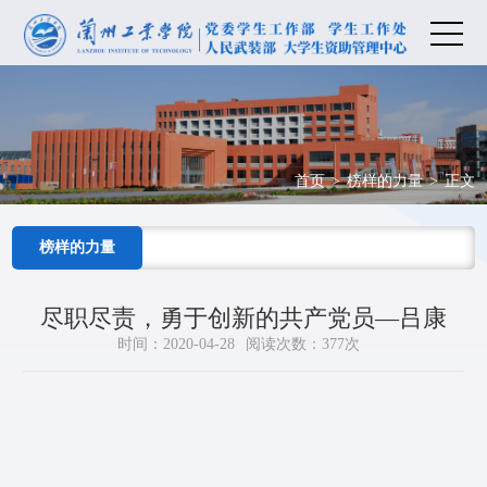
首页
>
榜样的力量
>
正文
榜样的力量
尽职尽责，勇于创新的共产党员—吕康
时间：2020-04-28
阅读次数：
377
次