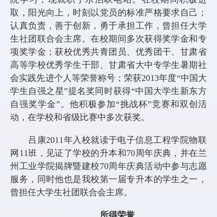
取，阳光向上，时刻以党员的标准严格要求自己；
认真负责，善于创新，勇于承担工作，曾担任大学
生社团联合会主席。在校期间多次获得奖学金和专
项奖学金；获校优秀共青团员、优秀团干、甘肃省
高等学校优秀学生干部、甘肃省大中专学生暑期社
会实践先进个人等荣誉称号；荣获
2013
年度“中国大
学生自强之星”提名奖同时获得“中国大学生新东方
自强奖学金”。他积极参加“挑战杯”竞赛和双创活
动，在学校和省级比赛中多次获奖。
吕康
2011
年入校就读于电子信息工程学院物联
网
11
班，见证了学校的升本和
70
周年庆典，并在兰
州工业学院揭牌暨建校
70
周年庆典活动中参与志愿
服务，同时他也是我校第一届专升本的学生之一，
曾担任大学生社团联合会主席。
所得荣誉