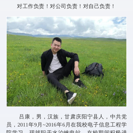
对工作负责！对公司负责！对自己负责！
吕康，男，汉族，甘肃庆阳宁县人，中共党
员，
2011
年
9
月
~2016
年
6
月在我校电子信息工程学
院学习，现就职于水泊峡电站。在校期间积极进