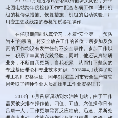
2017
年
7
月通过考试合格取得值班员岗位，并在
花园电站跨年度检修工作中配合各项工作：进行机
组的检修做措施、恢复措施、机组的启动试验、厂
用变主变及线路的春检预试各项操作。
在任职期间能认真学习，本着“安全第一、预防
为主”的宗旨，将安全放在工作的首位，所参加及负
责的工作均没有发生任何不安全事件。参加工作以
来，积累了丰富的实践经验；同时，他还认真钻研
业务，不断自我更新，自我积累，从而打下坚实的
专业基础理论和专业技术知识。
2018
年
4
月获得了助
理工程师资格认证，同年
5
月在兰州市安全生产监管
局考取了特种作业人员高压电工作业资格证书。
2018
年
10
月吕康调动到水泊峡电站，由于工作
需要被安排在操作值。四值、五值、六值操作只有
吕康一人，工作更加需要反应准确、迅速、果断处
理突发事件，这就必须把业务学习精通。检修工作