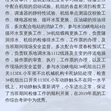
中配合机组的启动试验、机组的各盘柜清扫检查工
作、调速器的静特性试验、机组单点测温仪校验工
作、继电器校验、循环水泵更换、压油罐的排油排
压，多次配合电站的消缺工作。参与水泊峡电站
4
台
循环水泵更换工作，
3#
机组蝶阀更换工作，负责隧
洞排水、机组的检修排水工作，工作票的办理，及
当班期间现场安全监督。多次配合年度春检预试工
作，负责联系地调水洛
1112
线路及主变的停送电操
作，操作票的审查、执行，工作票的办理，以及工
作现场的安全监督。参与水泊峡电站
3#
机组出口开
关
113DL
小车摇不出机械机构卡死缺陷处理，检查
3#
机组出口开关
113DL
小车动静触头不在同一水平
线上，对动静触头重新调平，小车进出正常，保证
了当班期间检修工作的顺利开展，在
2019
年底的工
作综合考评中为优秀。